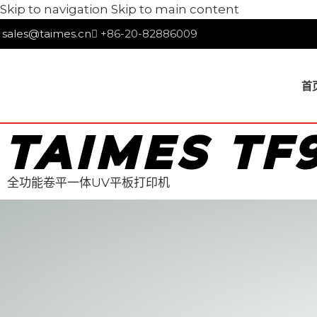
Skip to navigation
Skip to main content
sales@taimes.cn
+86-20-82886009
首
TAIMES TF
全功能卷平一体UV平板打印机