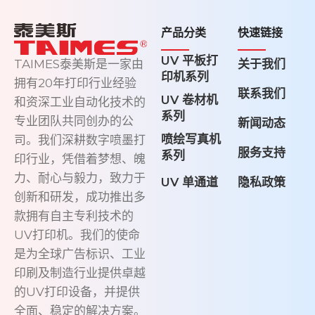
产品分类
快速链接
UV 平板打
关于我们
TAIMES泰美斯是一家由
印机系列
拥有20年打印行业经验
联系我们
UV 卷材机
和资深工业自动化技术的
系列
专业团队共同创办的公
新闻动态
喷绘写真机
司。我们深耕数字喷墨打
服务支持
系列
印行业，凭借着梦想、魄
力、耐心与毅力，致力于
UV 单通道
隐私政策
创新和研发，成功推出多
款拥有自主专利技术的
UV打印机。我们的使命
是为全球广告标识、工业
印刷及制造行业提供卓越
的UV打印设备，并提供
全面、稳定的解决方案。